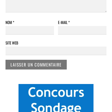
NOM
*
E-MAIL
*
SITE WEB