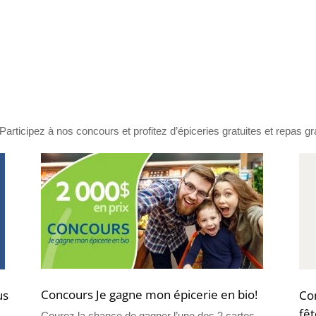
rticipez à nos concours et profitez d’épiceries gratuites et repas gra
Concours Je gagne mon épicerie en bio!
us
Con
fêt
Courez la chance de gagner l’une des 2 cartes-