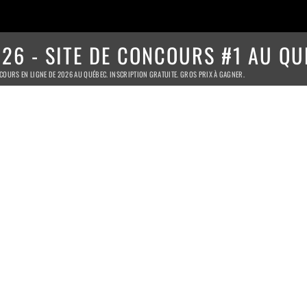
26 - SITE DE CONCOURS #1 AU QU
COURS EN LIGNE DE 2026 AU QUÉBEC. INSCRIPTION GRATUITE. GROS PRIX À GAGNER.