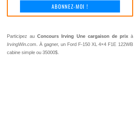
ABONNEZ-MOI !
Participez au
Concours Irving Une cargaison de prix
à
IrvingWin.com
. À gagner, un Ford F-150 XL 4×4 F1E 122WB
cabine simple ou 35000$.