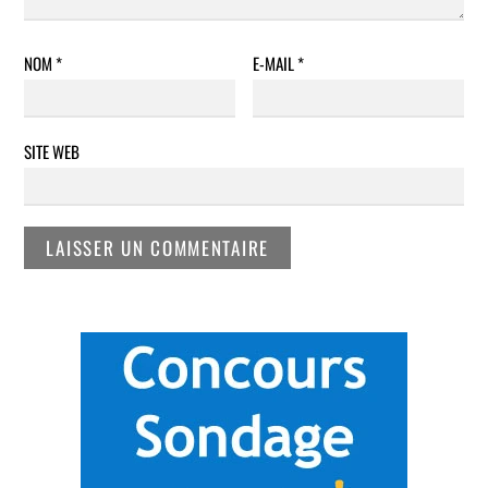
NOM
*
E-MAIL
*
SITE WEB