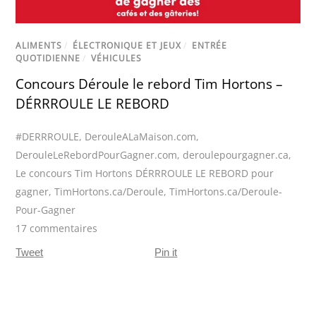
ALIMENTS
/
ÉLECTRONIQUE ET JEUX
/
ENTRÉE
QUOTIDIENNE
/
VÉHICULES
Concours Déroule le rebord Tim Hortons –
DÉRRROULE LE REBORD
#DERRROULE
,
DerouleALaMaison.com
,
DerouleLeRebordPourGagner.com
,
deroulepourgagner.ca
,
Le concours Tim Hortons DÉRRROULE LE REBORD pour
gagner
,
TimHortons.ca/Deroule
,
TimHortons.ca/Deroule-
Pour-Gagner
17 commentaires
Tweet
Pin it