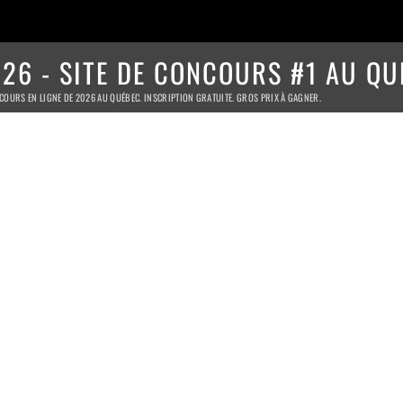
26 - SITE DE CONCOURS #1 AU QU
COURS EN LIGNE DE 2026 AU QUÉBEC. INSCRIPTION GRATUITE. GROS PRIX À GAGNER.