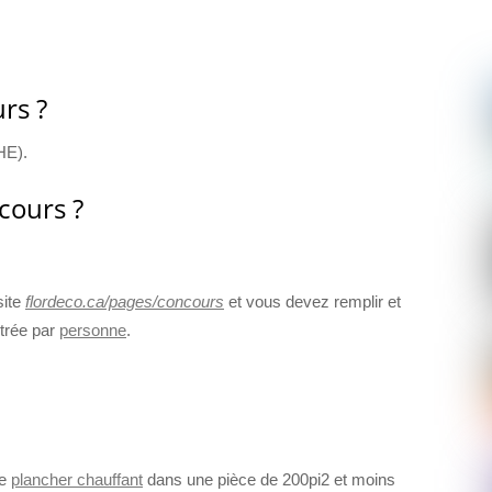
rs ?
HE).
cours ?
site
flordeco.ca/pages/concours
et vous devez remplir et
ntrée par
personne
.
de
plancher chauffant
dans une pièce de 200pi2 et moins