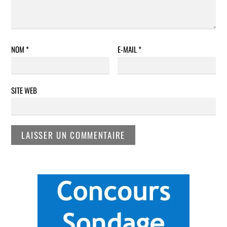
NOM
*
E-MAIL
*
SITE WEB