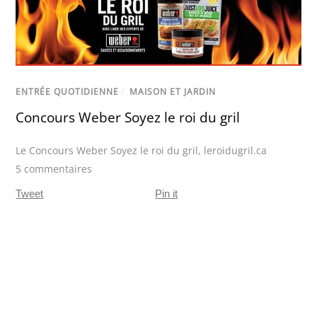
ENTRÉE QUOTIDIENNE
/
MAISON ET JARDIN
Concours Weber Soyez le roi du gril
Le Concours Weber Soyez le roi du gril
,
leroidugril.ca
5 commentaires
Tweet
Pin it