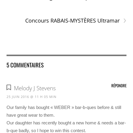
›
Concours RABAIS-MYSTÈRES Ultramar
5 COMMENTAIRES
RÉPONDRE
Melody J Stevens
25 JUIN 2016 @ 11 H 05 MIN
Our family has bought « WEBER » bar-b-ques before & still
have great wear to them.
Our daughter has recently bought a new home & needs a bar-
b-que badly, so I hope to win this contest.