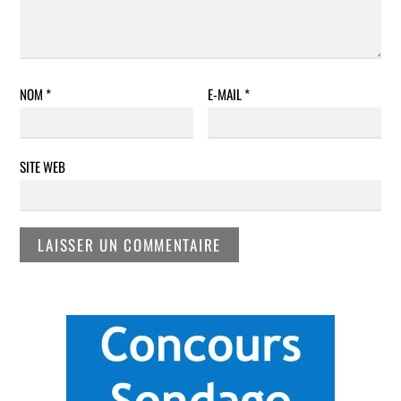
NOM
*
E-MAIL
*
SITE WEB