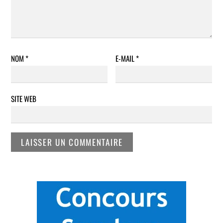
NOM
*
E-MAIL
*
SITE WEB