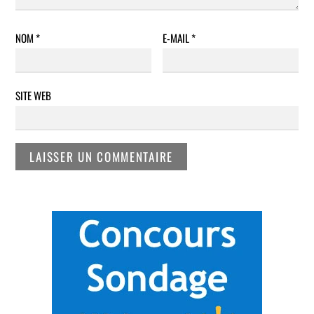
NOM
*
E-MAIL
*
SITE WEB