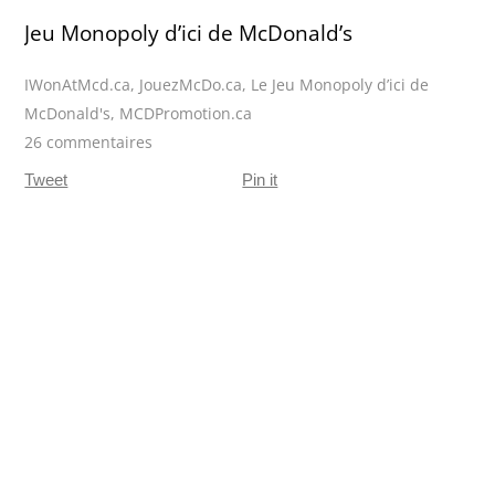
Jeu Monopoly d’ici de McDonald’s
IWonAtMcd.ca
,
JouezMcDo.ca
,
Le Jeu Monopoly d’ici de
McDonald's
,
MCDPromotion.ca
26 commentaires
Tweet
Pin it