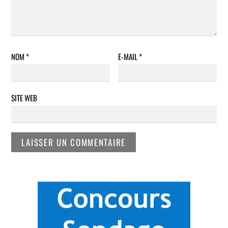
NOM
*
E-MAIL
*
SITE WEB