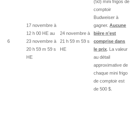
(50) mini frigos de
comptoir
Budweiser à
17 novembre à
gagner.
Aucune
12 h 00 HE au
24 novembre à
bière n’est
6
23 novembre à
21 h 59 m 59 s
comprise dans
20 h 59 m 59 s
HE
le prix
. La valeur
HE
au détail
approximative de
chaque mini frigo
de comptoir est
de 500 $.