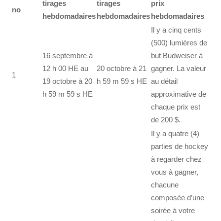
tirages
tirages
prix
no
hebdomadaires
hebdomadaires
hebdomadaires
Il y a cinq cents
(500) lumières de
16 septembre à
but Budweiser à
12 h 00 HE au
20 octobre à 21
gagner. La valeur
1
19 octobre à 20
h 59 m 59 s HE
au détail
h 59 m 59 s HE
approximative de
chaque prix est
de 200 $.
Il y a quatre (4)
parties de hockey
à regarder chez
vous à gagner,
chacune
composée d’une
soirée à votre