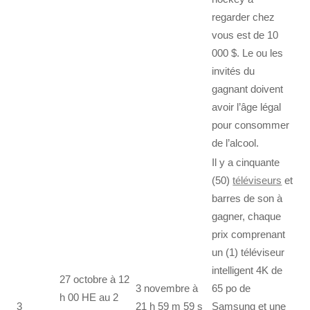
regarder chez
vous est de 10
000 $. Le ou les
invités du
gagnant doivent
avoir l’âge légal
pour consommer
de l’alcool.
Il y a cinquante
(50)
téléviseurs
et
barres de son à
gagner, chaque
prix comprenant
un (1) téléviseur
intelligent 4K de
27 octobre à 12
3 novembre à
65 po de
h 00 HE au 2
3
21 h 59 m 59 s
Samsung et une