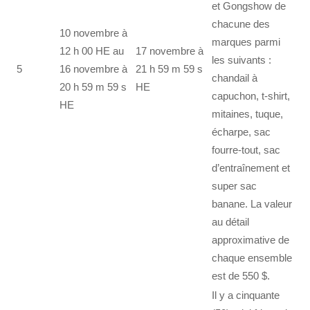
et Gongshow de
chacune des
10 novembre à
marques parmi
12 h 00 HE au
17 novembre à
les suivants :
5
16 novembre à
21 h 59 m 59 s
chandail à
20 h 59 m 59 s
HE
capuchon, t-shirt,
HE
mitaines, tuque,
écharpe, sac
fourre-tout, sac
d’entraînement et
super sac
banane. La valeur
au détail
approximative de
chaque ensemble
est de 550 $.
Il y a cinquante