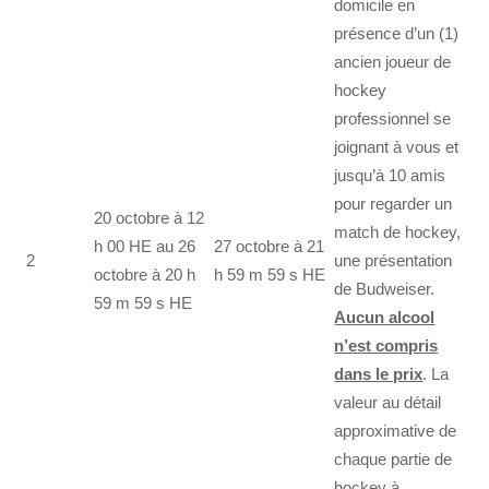
domicile en
présence d’un (1)
ancien joueur de
hockey
professionnel se
joignant à vous et
jusqu’à 10 amis
pour regarder un
20 octobre à 12
match de hockey,
h 00 HE au 26
27 octobre à 21
2
une présentation
octobre à 20 h
h 59 m 59 s HE
de Budweiser.
59 m 59 s HE
Aucun alcool
n’est compris
dans le prix
. La
valeur au détail
approximative de
chaque partie de
hockey à