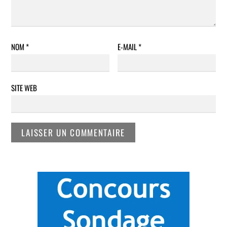
NOM
*
E-MAIL
*
SITE WEB