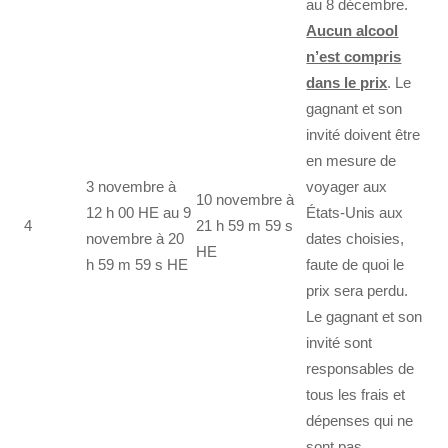
au 8 décembre.
Aucun alcool
n’est compris
dans le prix
. Le
gagnant et son
invité doivent être
en mesure de
3 novembre à
voyager aux
10 novembre à
12 h 00 HE au 9
États-Unis aux
4
21 h 59 m 59 s
novembre à 20
dates choisies,
HE
h 59 m 59 s HE
faute de quoi le
prix sera perdu.
Le gagnant et son
invité sont
responsables de
tous les frais et
dépenses qui ne
sont pas