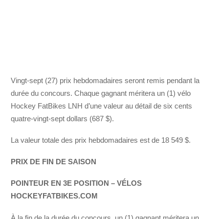
Vingt-sept (27) prix hebdomadaires seront remis pendant la
durée du concours. Chaque gagnant méritera un (1) vélo
Hockey FatBikes LNH d’une valeur au détail de six cents
quatre-vingt-sept dollars (687 $).
La valeur totale des prix hebdomadaires est de 18 549 $.
PRIX DE FIN DE SAISON
POINTEUR EN 3E POSITION – VÉLOS
HOCKEYFATBIKES.COM
À la fin de la durée du concours, un (1) gagnant méritera un