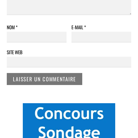
NOM
*
E-MAIL
*
SITE WEB