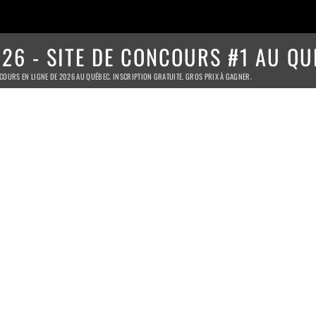
26 - SITE DE CONCOURS #1 AU QU
COURS EN LIGNE DE 2026 AU QUÉBEC. INSCRIPTION GRATUITE. GROS PRIX À GAGNER.