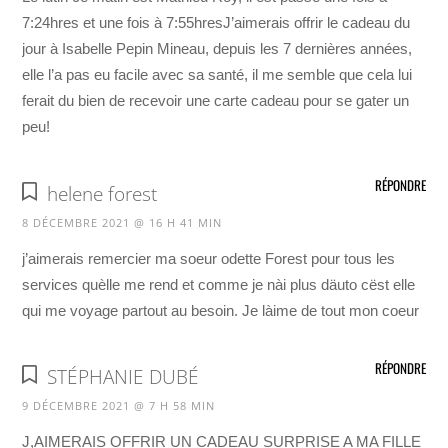
7:24hres et une fois à 7:55hresJ’aimerais offrir le cadeau du
jour à Isabelle Pepin Mineau, depuis les 7 dernières années,
elle l’a pas eu facile avec sa santé, il me semble que cela lui
ferait du bien de recevoir une carte cadeau pour se gater un
peu!
RÉPONDRE
helene forest
8 DÉCEMBRE 2021 @ 16 H 41 MIN
j’aimerais remercier ma soeur odette Forest pour tous les
services quèlle me rend et comme je nài plus däuto cëst elle
qui me voyage partout au besoin. Je làime de tout mon coeur
RÉPONDRE
STÉPHANIE DUBÉ
9 DÉCEMBRE 2021 @ 7 H 58 MIN
J,AIMERAIS OFFRIR UN CADEAU SURPRISE A MA FILLE