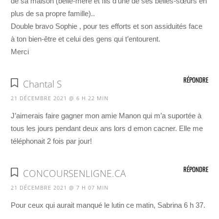
de sa maison (belle-mère et fils d’une de ses belles-sœurs en
plus de sa propre famille)..
Double bravo Sophie , pour tes efforts et son assiduités face
à ton bien-être et celui des gens qui t’entourent.
Merci
RÉPONDRE
Chantal S
21 DÉCEMBRE 2021 @ 6 H 22 MIN
J’aimerais faire gagner mon amie Manon qui m’a suportée à
tous les jours pendant deux ans lors d emon cacner. Elle me
téléphonait 2 fois par jour!
RÉPONDRE
CONCOURSENLIGNE.CA
21 DÉCEMBRE 2021 @ 7 H 07 MIN
Pour ceux qui aurait manqué le lutin ce matin, Sabrina 6 h 37.