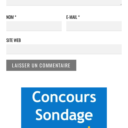
NOM
*
E-MAIL
*
SITE WEB