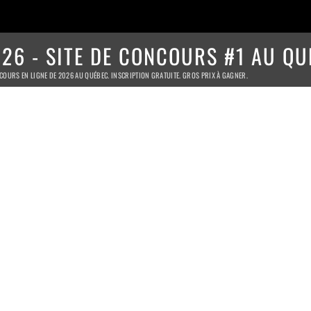
26 - SITE DE CONCOURS #1 AU QU
COURS EN LIGNE DE 2026 AU QUÉBEC. INSCRIPTION GRATUITE. GROS PRIX À GAGNER.