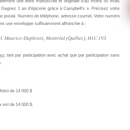
siblement une lettre manuscrite et originale d’au moins 50 mots
 Gagnez 1 an d’épicerie grâce à Campbell’s ». Précisez votre
e postal. Numéro de téléphone, adresse courriel. Votre numéro
ns une enveloppe suffisamment affranchie à :
l. Maurice-Duplessis, Montréal (Québec), H1C 1V3
our
, tant par participation avec achat que par participation sans
).
etro de 14 000 $
x est de 14 000 $.