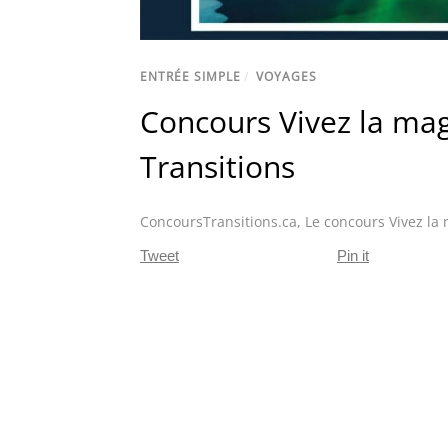
ENTRÉE SIMPLE
/
VOYAGES
Concours Vivez la mag
Transitions
ConcoursTransitions.ca
,
Le concours Vivez la
Tweet
Pin it