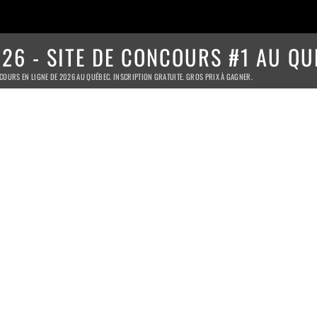
26 - SITE DE CONCOURS #1 AU QU
COURS EN LIGNE DE 2026 AU QUÉBEC. INSCRIPTION GRATUITE. GROS PRIX À GAGNER.