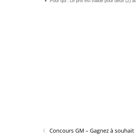
Pour qui : Le prix est valide pour deux (2) a
‹
Concours GM – Gagnez à souhait