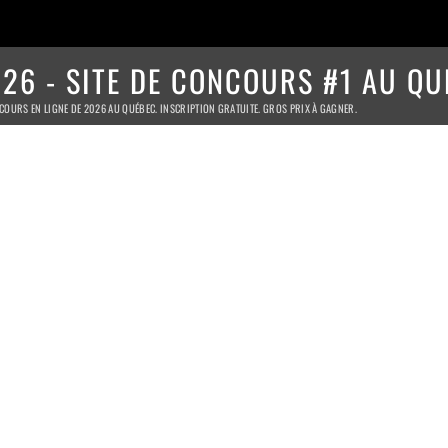
26 - SITE DE CONCOURS #1 AU QU
COURS EN LIGNE DE 2026 AU QUÉBEC. INSCRIPTION GRATUITE. GROS PRIX À GAGNER.