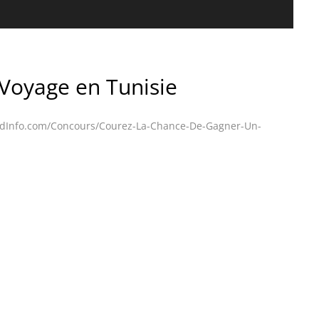
Voyage en Tunisie
dInfo.com/Concours/Courez-La-Chance-De-Gagner-Un-