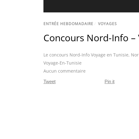
ENTRÉE HEBDOMADAIRE
/
VOYAGES
Concours Nord-Info – 
Le concours Nord-Info Voyage en Tunisie
,
Nor
Voyage-En-Tunisie
Aucun commentaire
Tweet
Pin it