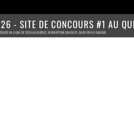
26 - SITE DE CONCOURS #1 AU QU
COURS EN LIGNE DE 2026 AU QUÉBEC. INSCRIPTION GRATUITE. GROS PRIX À GAGNER.