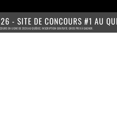
26 - SITE DE CONCOURS #1 AU QU
COURS EN LIGNE DE 2026 AU QUÉBEC. INSCRIPTION GRATUITE. GROS PRIX À GAGNER.