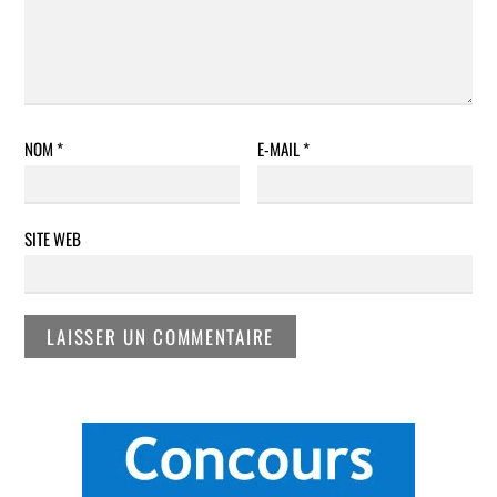
NOM
*
E-MAIL
*
SITE WEB