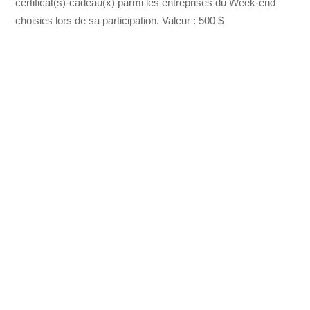
certificat(s)-cadeau(x) parmi les entreprises du Week-end
choisies lors de sa participation. Valeur : 500 $