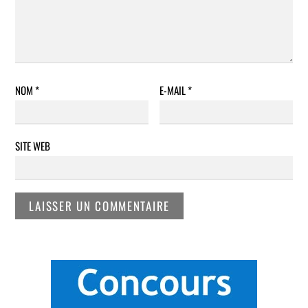
NOM
*
E-MAIL
*
SITE WEB