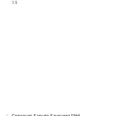
3 $
‹
Concours Saputo Savourez l’été