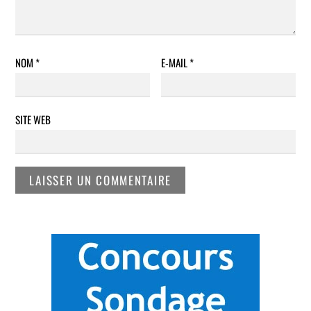
NOM
*
E-MAIL
*
SITE WEB