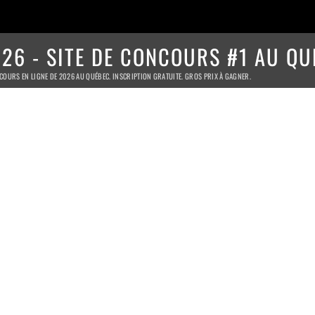
26 - SITE DE CONCOURS #1 AU QU
COURS EN LIGNE DE 2026 AU QUÉBEC. INSCRIPTION GRATUITE. GROS PRIX À GAGNER.