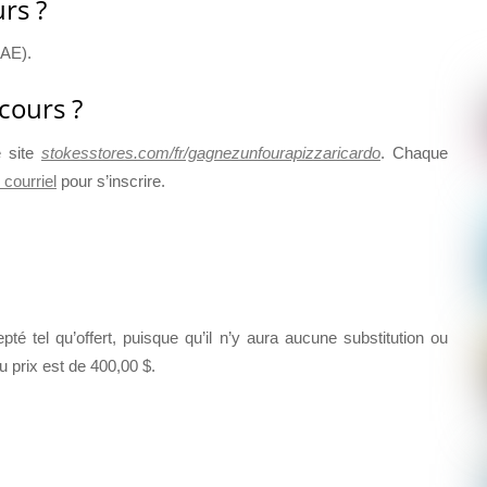
rs ?
HAE).
cours ?
e site
stokesstores.com/fr/gagnezunfourapizzaricardo
. Chaque
courriel
pour s’inscrire.
epté tel qu’offert, puisque qu’il n’y aura aucune substitution ou
u prix est de 400,00 $.