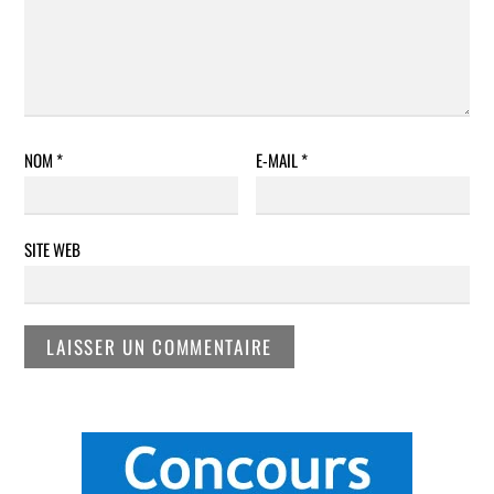
NOM
*
E-MAIL
*
SITE WEB