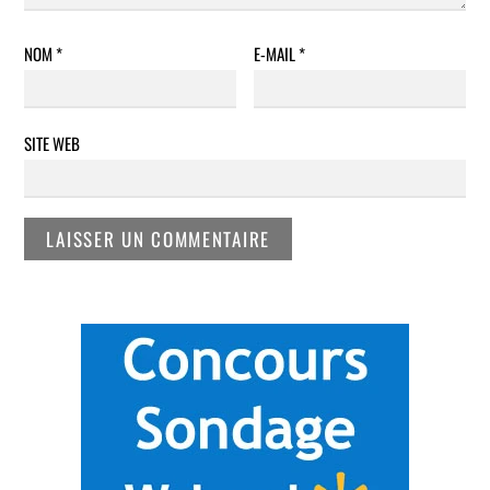
NOM
*
E-MAIL
*
SITE WEB