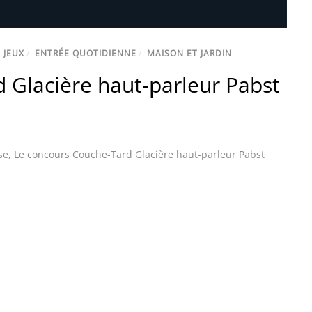
 JEUX
/
ENTRÉE QUOTIDIENNE
/
MAISON ET JARDIN
 Glacière haut-parleur Pabst
se
,
Le concours Couche-Tard Glacière haut-parleur Pabst