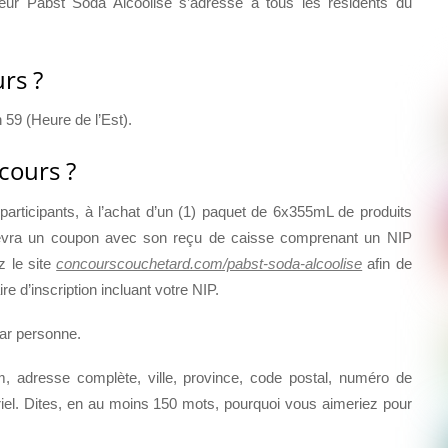
eur Pabst Soda Alcoolisé s’adresse à tous les résidents du
rs ?
59 (Heure de l’Est).
cours ?
articipants, à l’achat d’un (1) paquet de 6x355mL de produits
evra un coupon avec son reçu de caisse comprenant un NIP
z le site
concourscouchetard.com/pabst-soda-alcoolise
afin de
e d’inscription incluant votre NIP.
ar personne.
m, adresse complète, ville, province, code postal, numéro de
iel. Dites, en au moins 150 mots, pourquoi vous aimeriez pour