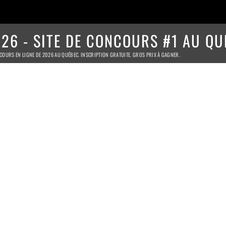
26 - SITE DE CONCOURS #1 AU QU
COURS EN LIGNE DE 2026 AU QUÉBEC. INSCRIPTION GRATUITE. GROS PRIX À GAGNER.