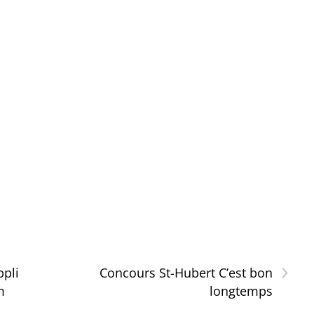
›
ppli
Concours St-Hubert C’est bon
m
longtemps