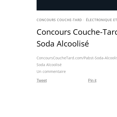
CONCOURS COUCHE-TARD
/
ÉLECTRONIQUE ET
Concours Couche-Tard
Soda Alcoolisé
ConcoursCoucheTard.com/Pabst-Soda-Alcooli
Soda Alcoolisé
Un commentaire
Tweet
Pin it