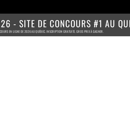
26 - SITE DE CONCOURS #1 AU QU
COURS EN LIGNE DE 2026 AU QUÉBEC. INSCRIPTION GRATUITE. GROS PRIX À GAGNER.