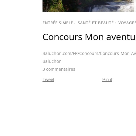
ENTRÉE SIMPLE
/
SANTÉ ET BEAUTÉ
/
VOYAGE
Concours Mon aventu
Baluchon.com/FR/Concours/Concours-Mon-Av
Baluchon
3 commentaires
Tweet
Pin it