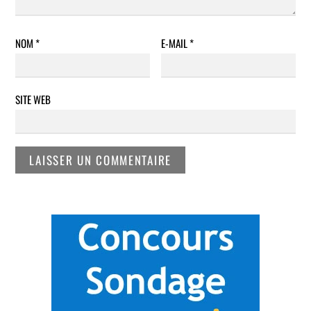
NOM
*
E-MAIL
*
SITE WEB