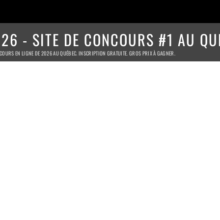
26 - SITE DE CONCOURS #1 AU QU
COURS EN LIGNE DE 2026 AU QUÉBEC. INSCRIPTION GRATUITE. GROS PRIX À GAGNER.