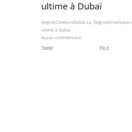
ultime à Dubaï
DegreeConduireDubai.ca
,
DegreeDriveDubai.
ultime à Dubaï
Aucun commentaire
Tweet
Pin it