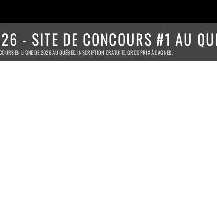
26 - SITE DE CONCOURS #1 AU QU
COURS EN LIGNE DE 2026 AU QUÉBEC. INSCRIPTION GRATUITE. GROS PRIX À GAGNER.