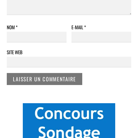
NOM
*
E-MAIL
*
SITE WEB