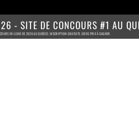
26 - SITE DE CONCOURS #1 AU QU
COURS EN LIGNE DE 2026 AU QUÉBEC. INSCRIPTION GRATUITE. GROS PRIX À GAGNER.