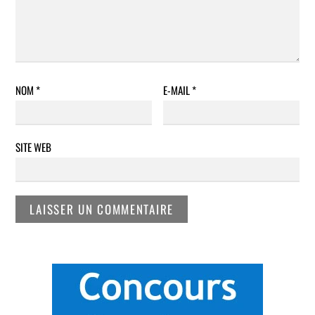
NOM
*
E-MAIL
*
SITE WEB