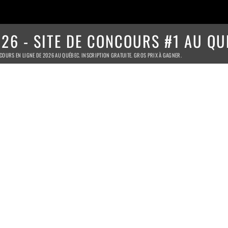
26 - SITE DE CONCOURS #1 AU QU
COURS EN LIGNE DE 2026 AU QUÉBEC. INSCRIPTION GRATUITE. GROS PRIX À GAGNER.