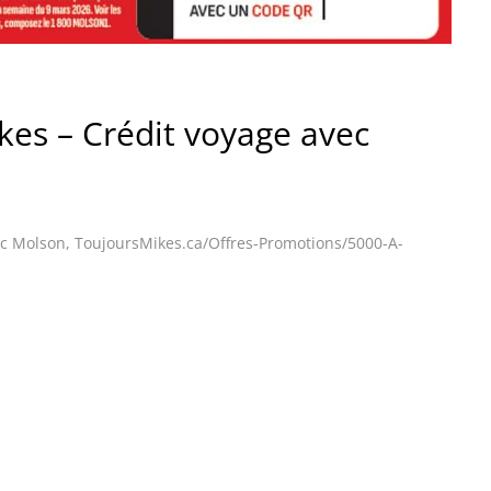
es – Crédit voyage avec
ec Molson
,
ToujoursMikes.ca/Offres-Promotions/5000-A-