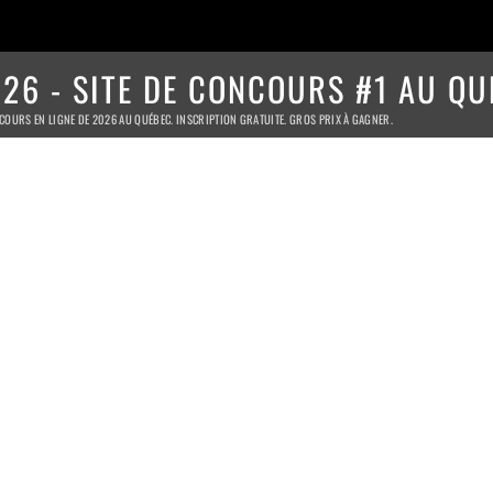
26 - SITE DE CONCOURS #1 AU QU
COURS EN LIGNE DE 2026 AU QUÉBEC. INSCRIPTION GRATUITE. GROS PRIX À GAGNER.