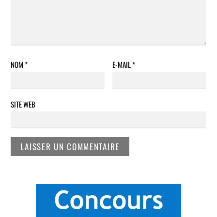
NOM
*
E-MAIL
*
SITE WEB