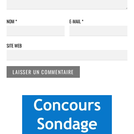
NOM
*
E-MAIL
*
SITE WEB