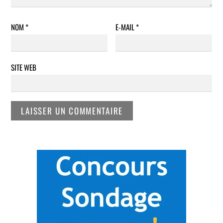
NOM
*
E-MAIL
*
SITE WEB