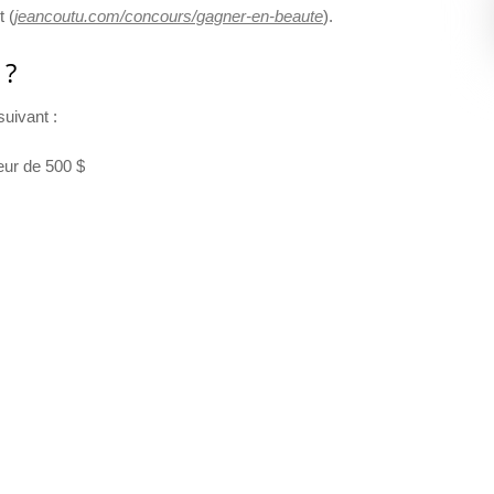
t (
jeancoutu.com/concours/gagner-en-beaute
).
 ?
suivant :
eur de 500 $