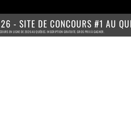
26 - SITE DE CONCOURS #1 AU QU
COURS EN LIGNE DE 2026 AU QUÉBEC. INSCRIPTION GRATUITE. GROS PRIX À GAGNER.