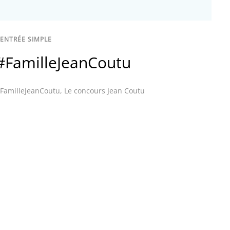
ENTRÉE SIMPLE
#FamilleJeanCoutu
FamilleJeanCoutu
,
Le concours Jean Coutu