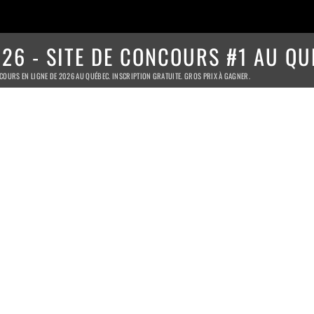
26 - SITE DE CONCOURS #1 AU QU
COURS EN LIGNE DE 2026 AU QUÉBEC. INSCRIPTION GRATUITE. GROS PRIX À GAGNER.