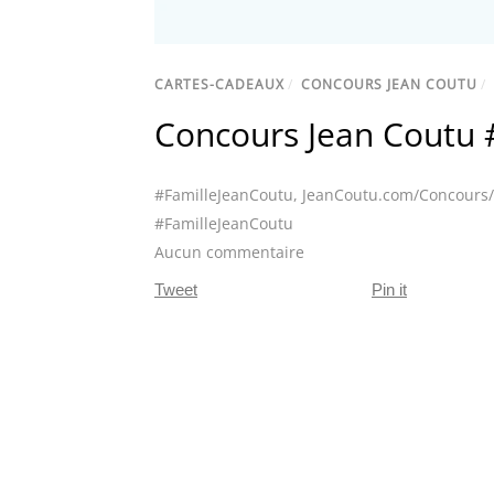
CARTES-CADEAUX
/
CONCOURS JEAN COUTU
/
Concours Jean Coutu 
#FamilleJeanCoutu
,
JeanCoutu.com/Concours/
#FamilleJeanCoutu
Aucun commentaire
Tweet
Pin it