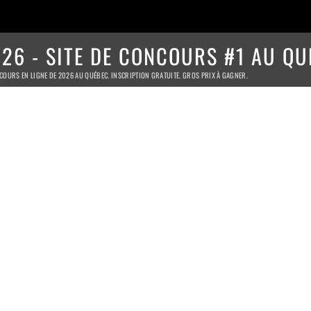
26 - SITE DE CONCOURS #1 AU QU
COURS EN LIGNE DE 2026 AU QUÉBEC. INSCRIPTION GRATUITE. GROS PRIX À GAGNER.