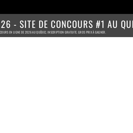
26 - SITE DE CONCOURS #1 AU QU
COURS EN LIGNE DE 2026 AU QUÉBEC. INSCRIPTION GRATUITE. GROS PRIX À GAGNER.