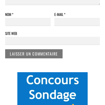
NOM
*
E-MAIL
*
SITE WEB