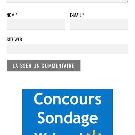
NOM
*
E-MAIL
*
SITE WEB