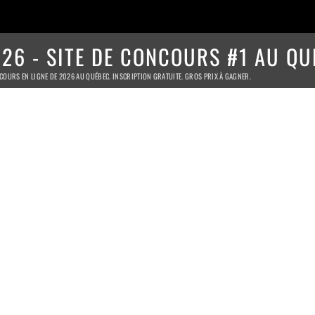
26 - SITE DE CONCOURS #1 AU QU
COURS EN LIGNE DE 2026 AU QUÉBEC. INSCRIPTION GRATUITE. GROS PRIX À GAGNER.