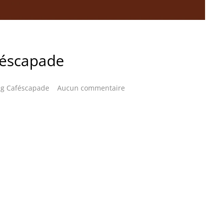
E
féscapade
ig Caféscapade
Aucun commentaire