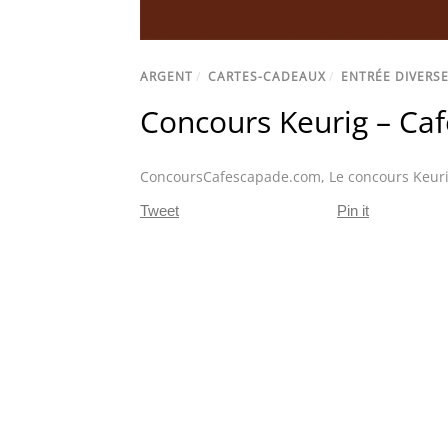
ARGENT
/
CARTES-CADEAUX
/
ENTRÉE DIVERS
Concours Keurig – Ca
ConcoursCafescapade.com
,
Le concours Keur
Tweet
Pin it