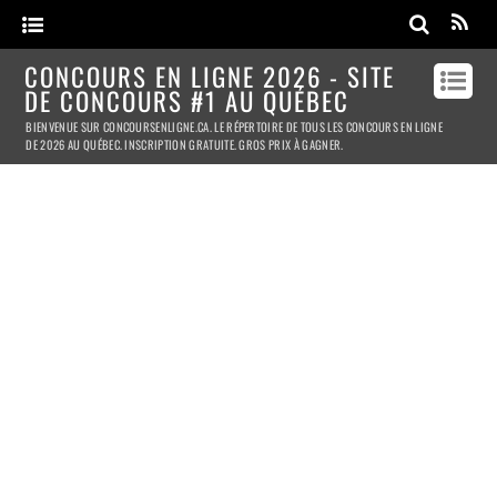
CONCOURS EN LIGNE 2026 - SITE
DE CONCOURS #1 AU QUÉBEC
BIENVENUE SUR CONCOURSENLIGNE.CA. LE RÉPERTOIRE DE TOUS LES CONCOURS EN LIGNE
DE 2026 AU QUÉBEC. INSCRIPTION GRATUITE. GROS PRIX À GAGNER.