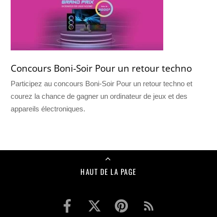
Concours Boni-Soir Pour un retour techno
Participez au concours Boni-Soir Pour un retour techno et
courez la chance de gagner un ordinateur de jeux et des
appareils électroniques.
HAUT DE LA PAGE