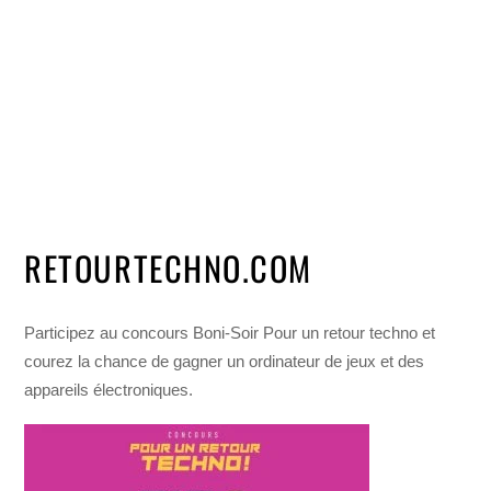
RETOURTECHNO.COM
Participez au concours Boni-Soir Pour un retour techno et
courez la chance de gagner un ordinateur de jeux et des
appareils électroniques.